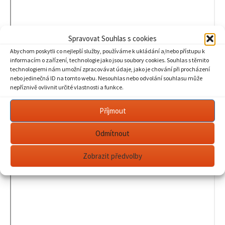
Spravovat Souhlas s cookies
Abychom poskytli co nejlepší služby, používáme k ukládání a/nebo přístupu k
informacím o zařízení, technologie jako jsou soubory cookies. Souhlas s těmito
technologiemi nám umožní zpracovávat údaje, jako je chování při procházení
nebo jedinečná ID na tomto webu. Nesouhlas nebo odvolání souhlasu může
nepříznivě ovlivnit určité vlastnosti a funkce.
Příjmout
Odmítnout
Zobrazit předvolby