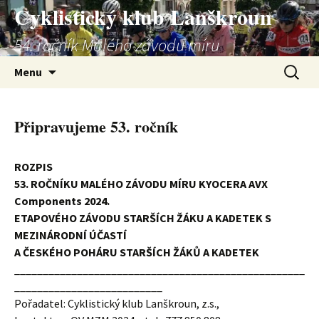
Přejít
Cyklistický klub Lanškroun
k
54. ročník Malého závodu míru
obsahu
webu
Vyhledá
Menu
Připravujeme 53. ročník
ROZPIS
53. ROČNÍKU MALÉHO ZÁVODU MÍRU KYOCERA AVX
Components 2024.
ETAPOVÉHO ZÁVODU STARŠÍCH ŽÁKU A KADETEK S
MEZINÁRODNÍ ÚČASTÍ
A ČESKÉHO POHÁRU STARŠÍCH ŽÁKŮ A KADETEK
___________________________________________________
__________________________
Pořadatel: Cyklistický klub Lanškroun, z.s.,