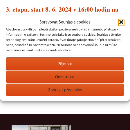
3. etapa, start 8. 6. 2024 v 16:00 hodin na
nám. J. M. Marků v Lanškrouně
Spravovat Souhlas s cookies
Abychom poskytli co nejlepší služby, používáme k ukládání a/nebo přístupu k
4. etapa start 9. 6. 2024 v 8:30 hodin na
informacím o zařízení, technologie jako jsou soubory cookies. Souhlas s těmito
nám. J. M. Marků v Lanškrouně
technologiemi nám umožní zpracovávat údaje, jako je chování při procházení
nebo jedinečná ID na tomto webu. Nesouhlas nebo odvolání souhlasu může
nepříznivě ovlivnit určité vlastnosti a funkce.
Kompletní přehled o mapách
Příjmout
ke stažení
Odmítnout
Zobrazit předvolby