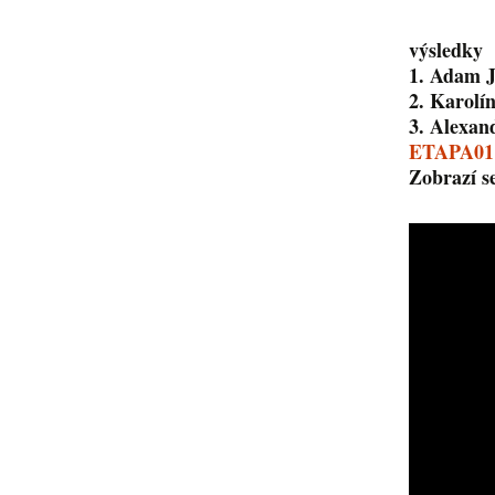
Sponzoři z
výsledky
1. Adam 
2. Karol
3. Alexan
ETAPA0
Zobrazí s