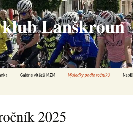
ý klub Lanškroun
ánka
Galérie vítězů MZM
Výsledky podle ročníků
Napiš
osty
54. ročník 2025
škroun
53. ročník 2024
 ročník 2025
 jeho trvání
53. ročníku 2024
KA
52.ročník 2023