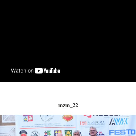
41. ročník 2011
mzm_22