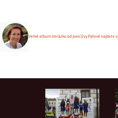
Velké album obrázku od paní Evy Palové najdete z